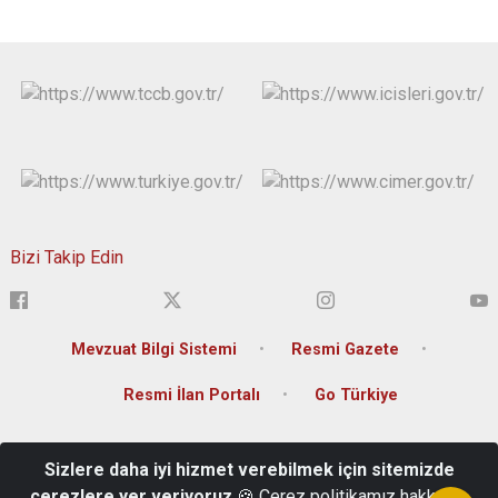
Bizi Takip Edin
Mevzuat Bilgi Sistemi
Resmi Gazete
Resmi İlan Portalı
Go Türkiye
Tokat İl Özel İdaresi (Karşıyaka Mahallesi, Orhangazi Caddesi, 26
Sizlere daha iyi hizmet verebilmek için sitemizde
Haziran Atatürk Kültür Sarayı)
çerezlere yer veriyoruz
🍪 Çerez politikamız hakkında