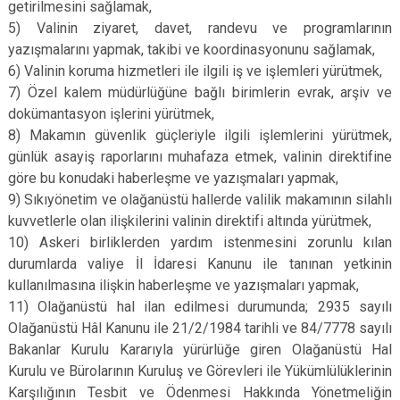
getirilmesini sağlamak,
5) Valinin ziyaret, davet, randevu ve programlarının
yazışmalarını yapmak, takibi ve koordinasyonunu sağlamak,
6) Valinin koruma hizmetleri ile ilgili iş ve işlemleri yürütmek,
7) Özel kalem müdürlüğüne bağlı birimlerin evrak, arşiv ve
dokümantasyon işlerini yürütmek,
8) Makamın güvenlik güçleriyle ilgili işlemlerini yürütmek,
günlük asayiş raporlarını muhafaza etmek, valinin direktifine
göre bu konudaki haberleşme ve yazışmaları yapmak,
9) Sıkıyönetim ve olağanüstü hallerde valilik makamının silahlı
kuvvetlerle olan ilişkilerini valinin direktifi altında yürütmek,
10) Askeri birliklerden yardım istenmesini zorunlu kılan
durumlarda valiye İl İdaresi Kanunu ile tanınan yetkinin
kullanılmasına ilişkin haberleşme ve yazışmaları yapmak,
11) Olağanüstü hal ilan edilmesi durumunda; 2935 sayılı
Olağanüstü Hâl Kanunu ile 21/2/1984 tarihli ve 84/7778 sayılı
Bakanlar Kurulu Kararıyla yürürlüğe giren Olağanüstü Hal
Kurulu ve Bürolarının Kuruluş ve Görevleri ile Yükümlülüklerinin
Karşılığının Tesbit ve Ödenmesi Hakkında Yönetmeliğin