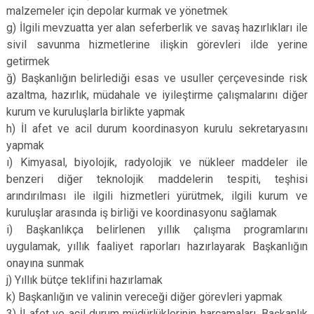
malzemeler için depolar kurmak ve yönetmek
g) İlgili mevzuatta yer alan seferberlik ve savaş hazırlıkları ile
sivil savunma hizmetlerine ilişkin görevleri ilde yerine
getirmek
ğ) Başkanlığın belirlediği esas ve usuller çerçevesinde risk
azaltma, hazırlık, müdahale ve iyileştirme çalışmalarını diğer
kurum ve kuruluşlarla birlikte yapmak
h) İl afet ve acil durum koordinasyon kurulu sekretaryasını
yapmak
ı) Kimyasal, biyolojik, radyolojik ve nükleer maddeler ile
benzeri diğer teknolojik maddelerin tespiti, teşhisi
arındırılması ile ilgili hizmetleri yürütmek, ilgili kurum ve
kuruluşlar arasında iş birliği ve koordinasyonu sağlamak
i) Başkanlıkça belirlenen yıllık çalışma programlarını
uygulamak, yıllık faaliyet raporları hazırlayarak Başkanlığın
onayına sunmak
j) Yıllık bütçe teklifini hazırlamak
k) Başkanlığın ve valinin vereceği diğer görevleri yapmak
3) İl afet ve acil durum müdürlüklerinin harcamaları, Başkanlık