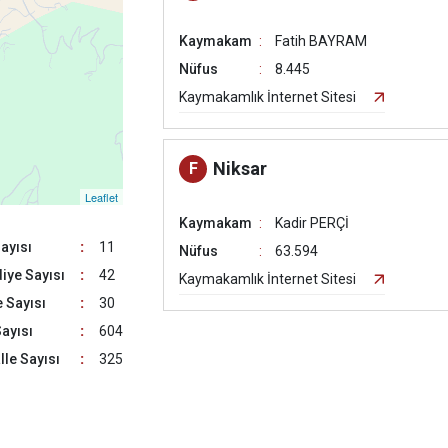
Kaymakam
Fatih BAYRAM
Nüfus
8.445
Kaymakamlık İnternet Sitesi
Niksar
F
Leaflet
Kaymakam
Kadir PERÇİ
Sayısı
:
11
Nüfus
63.594
iye Sayısı
:
42
Kaymakamlık İnternet Sitesi
 Sayısı
:
30
ayısı
:
604
Reşadiye
H
le Sayısı
:
325
Kaymakam
Eymen ÖZER
Nüfus
43.108