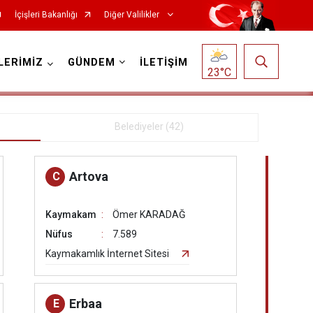
İçişleri Bakanlığı
Diğer Valilikler
LERİMİZ
GÜNDEM
İLETİŞİM
23
°C
Belediyeler (42)
Artova
C
Kaymakam
Ömer KARADAĞ
Nüfus
7.589
Kaymakamlık İnternet Sitesi
Erbaa
E