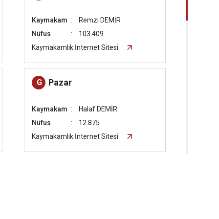
Kaymakam
Remzi DEMİR
Nüfus
103.409
Kaymakamlık İnternet Sitesi
Pazar
G
Kaymakam
Halaf DEMİR
Nüfus
12.875
Kaymakamlık İnternet Sitesi
Sulusaray
I
Kaymakam
Ömer Faruk GÖKALP
Nüfus
6.536