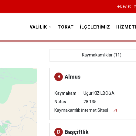
e-Devlet
VALİLİK
TOKAT
İLÇELERİMİZ
HİZMET
Valilikler
Kaymakamlıklar (11)
Almus
B
Kaymakam
Uğur KIZILBOĞA
Nüfus
28.135
Kaymakamlık İnternet Sitesi
Başçiftlik
D