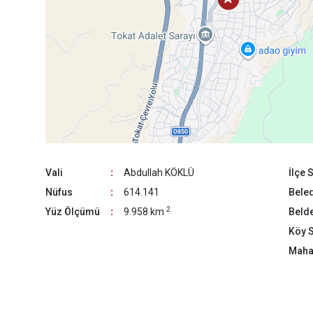
Vali
:
Abdullah KÖKLÜ
İlçe 
Nüfus
:
614.141
Beled
2
Yüz Ölçümü
:
9.958 km
Belde
Köy S
Mahal