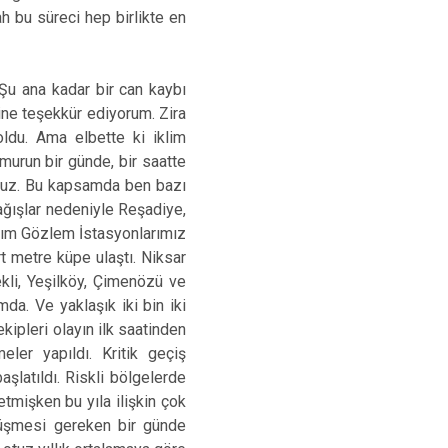
ah bu süreci hep birlikte en
Şu ana kadar bir can kaybı
ine teşekkür ediyorum. Zira
oldu. Ama elbette ki iklim
urun bir günde, bir saatte
yoruz. Bu kapsamda ben bazı
ağışlar nedeniyle Reşadiye,
Akım Gözlem İstasyonlarımız
t metre küpe ulaştı. Niksar
kli, Yeşilköy, Çimenözü ve
a. Ve yaklaşık iki bin iki
ipleri olayın ilk saatinden
ler yapıldı. Kritik geçiş
aşlatıldı. Riskli bölgelerde
tmişken bu yıla ilişkin çok
 düşmesi gereken bir günde