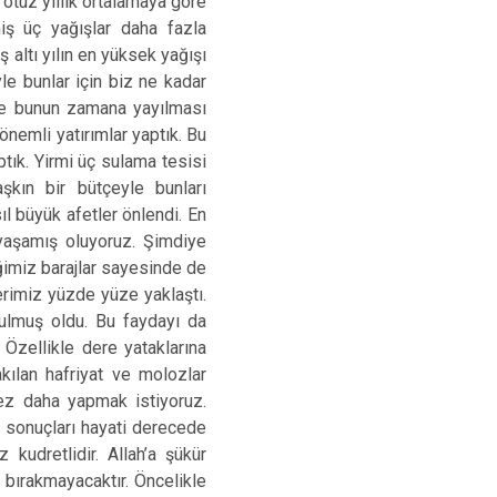
 otuz yıllık ortalamaya göre
ş üç yağışlar daha fazla
altı yılın en yüksek yağışı
yle bunlar için biz ne kadar
ere bunun zamana yayılması
önemli yatırımlar yaptık. Bu
ptık. Yirmi üç sulama tesisi
şkın bir bütçeyle bunları
ıl büyük afetler önlendi. En
 yaşamış oluyoruz. Şimdiye
ğimiz barajlar sayesinde de
erimiz yüzde yüze yaklaştı.
ulmuş oldu. Bu faydayı da
 Özellikle dere yataklarına
kılan hafriyat ve molozlar
 kez daha yapmak istiyoruz.
ü sonuçları hayati derecede
kudretlidir. Allah’a şükür
bırakmayacaktır. Öncelikle