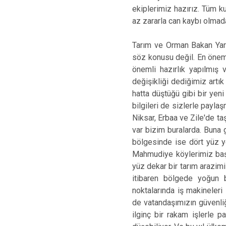
ekiplerimiz hazırız. Tüm ku
az zararla can kaybı olmada
Tarım ve Orman Bakan Yard
söz konusu değil. En öneml
önemli hazırlık yapılmış 
değişikliği dediğimiz art
hatta düştüğü gibi bir yen
bilgileri de sizlerle payl
Niksar, Erbaa ve Zile'de t
var bizim buralarda. Buna 
bölgesinde ise dört yüz y
Mahmudiye köylerimiz başt
yüz dekar bir tarım arazim
itibaren bölgede yoğun b
noktalarında iş makineleri 
de vatandaşımızın güvenliğ
ilginç bir rakam işlerle 