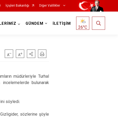
İçişleri Bakanlığı
Diğer Valilikler
LERİMİZ
GÜNDEM
İLETİŞİM
26
°C
mların müdürleriyle Turhal
a incelemelerde bulunarak
ini söyledi.
Gizligider, sözlerine şöyle