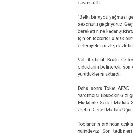
devam etti:
"Belki bir ayda yağması ge
sezonunu geçiriyoruz. Geçt
berekettir, ne kadar şükret
için ön tedbirler olarak e
belediyelerimizle, devletin
Vali Abdullah Köklü de ko
olduklarını belirterek, so
yürüttüklerini aktardı.
Daha sonra Tokat AFAD İl
Yardımcısı Ebubekir Gizlig
Müdahale Genel Müdürü Sa
Üretim Genel Müdürü Uğur Er
Toplantının ardından açıkl
halindeyiz. Son tedbirl