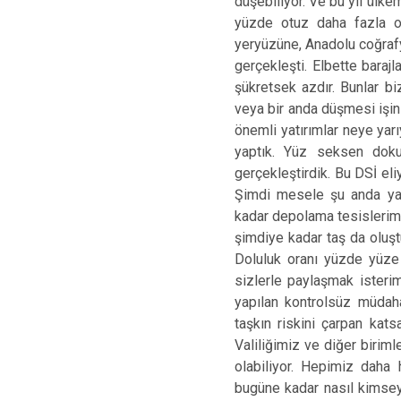
düşebiliyor. Ve bu yıl ülke
yüzde otuz daha fazla o
yeryüzüne, Anadolu coğrafy
gerçekleşti. Elbette barajl
şükretsek azdır. Bunlar b
veya bir anda düşmesi işin 
önemli yatırımlar neye yarı
yaptık. Yüz seksen dokuz
gerçekleştirdik. Bu DSİ eli
Şimdi mesele şu anda yaşa
kadar depolama tesislerimi
şimdiye kadar taş da oluşt
Doluluk oranı yüzde yüze
sizlerle paylaşmak isterim
yapılan kontrolsüz müdaha
taşkın riskini çarpan kats
Valiliğimiz ve diğer birim
olabiliyor. Hepimiz daha 
bugüne kadar nasıl kimsey