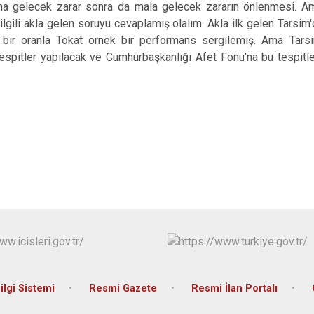
ana gelecek zarar sonra da mala gelecek zararın önlenmesi. A
 ilgili akla gelen soruyu cevaplamış olalım. Akla ilk gelen Tarsim'
 bir oranla Tokat örnek bir performans sergilemiş. Ama Tarsim
tespitler yapılacak ve Cumhurbaşkanlığı Afet Fonu'na bu tespitle
lgi Sistemi
Resmi Gazete
Resmi İlan Portalı