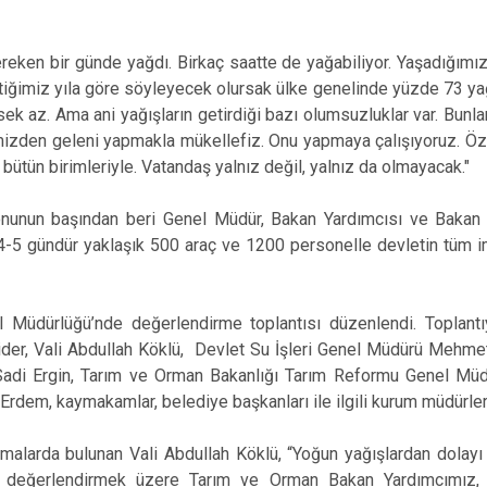
reken bir günde yağdı. Birkaç saatte de yağabiliyor. Yaşadığımız 
iğimiz yıla göre söyleyecek olursak ülke genelinde yüzde 73 yağış
sek az. Ama ani yağışların getirdiği bazı olumsuzluklar var. Bunlar
limizden geleni yapmakla mükellefiz. Onu yapmaya çalışıyoruz. Öz
 bütün birimleriyle. Vatandaş yalnız değil, yalnız da olmayacak."
nunun başından beri Genel Müdür, Bakan Yardımcısı ve Bakan il
n 4-5 gündür yaklaşık 500 araç ve 1200 personelle devletin tüm 
 Müdürlüğü’nde değerlendirme toplantısı düzenlendi. Toplan
ider, Vali Abdullah Köklü, Devlet Su İşleri Genel Müdürü Mehme
di Ergin, Tarım ve Orman Bakanlığı Tarım Reformu Genel Müdü
dem, kaymakamlar, belediye başkanları ile ilgili kurum müdürleri 
amalarda bulunan Vali Abdullah Köklü, “Yoğun yağışlardan dolayı 
eri değerlendirmek üzere Tarım ve Orman Bakan Yardımcımız