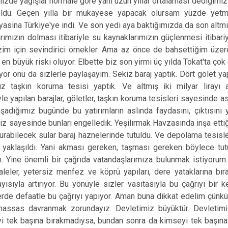
mizde yağışlar normale göre yani uzun yıllar ortalaması dediğimiz
ldu. Geçen yılla bir mukayese yapacak olursam yüzde yetmi
asına Türkiye'ye indi. Ve son yedi aya baktığımızda da son altmış 
arımızın dolması itibariyle su kaynaklarımızın güçlenmesi itibari
izim için sevindirici örnekler. Ama az önce de bahsettiğim üz
en büyük riski oluyor. Elbette biz son yirmi üç yılda Tokat'ta çok 
yor onu da sizlerle paylaşayım. Sekiz baraj yaptık. Dört gölet ya
 taşkın koruma tesisi yaptık. Ve altmış iki milyar lirayı a
yle yapılan barajlar, göletler, taşkın koruma tesisleri sayesinde as
dığımız bugünde bu yatırımların aslında faydasını, çıktısını
z sayesinde bunları engelledik. Yeşilırmak Havzasında inşa etti
urabilecek sular baraj haznelerinde tutuldu. Ve depolama tesisl
 yaklaşıldı. Yani akması gereken, taşması gereken böylece tut
. Yine önemli bir çağrıda vatandaşlarımıza bulunmak istiyorum.
leler, yetersiz menfez ve köprü yapıları, dere yataklarına bıra
ayısıyla artırıyor. Bu yönüyle sizler vasıtasıyla bu çağrıyı bir
lerde defaatle bu çağrıyı yapıyor. Aman buna dikkat edelim çünk
hassas davranmak zorundayız. Devletimiz büyüktür. Devletimiz 
i tek başına bırakmadıysa, bundan sonra da kimseyi tek başına 