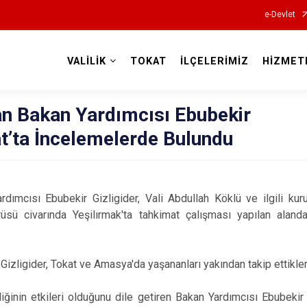
e-Devlet
VALİLİK
TOKAT
İLÇELERİMİZ
HİZMET
Valilikler
n Bakan Yardımcısı Ebubekir
at’ta İncelemelerde Bulundu
ımcısı Ebubekir Gizligider, Vali Abdullah Köklü ve ilgili kuru
rüsü civarında Yeşilırmak'ta tahkimat çalışması yapılan aland
izligider, Tokat ve Amasya'da yaşananları yakından takip ettikler
kliğinin etkileri olduğunu dile getiren Bakan Yardımcısı Ebubekir 