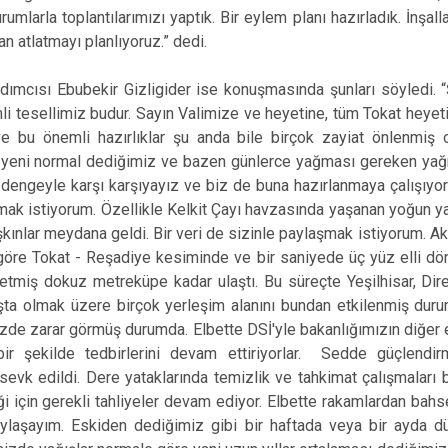
rumlarla toplantılarımızı yaptık. Bir eylem planı hazırladık. İnşall
n atlatmayı planlıyoruz.” dedi.
ımcısı Ebubekir Gizligider ise konuşmasında şunları söyledi. “
i tesellimiz budur. Sayın Valimize ve heyetine, tüm Tokat heyet
ve bu önemli hazırlıklar şu anda bile birçok zayiat önlenmiş 
ık yeni normal dediğimiz ve bazen günlerce yağması gereken yağm
i dengeyle karşı karşıyayız ve biz de buna hazırlanmaya çalışı
aşmak istiyorum. Özellikle Kelkit Çayı havzasında yaşanan yoğun y
aşkınlar meydana geldi. Bir veri de sizinle paylaşmak istiyorum. 
göre Tokat - Reşadiye kesiminde ve bir saniyede üç yüz elli dör
etmiş dokuz metreküpe kadar ulaştı. Bu süreçte Yeşilhisar, Dire
a olmak üzere birçok yerleşim alanını bundan etkilenmiş durumd
izde zarar görmüş durumda. Elbette DSİ'yle bakanlığımızın diğer ek
ir şekilde tedbirlerini devam ettiriyorlar. Sedde güçlendirme
sevk edildi. Dere yataklarında temizlik ve tahkimat çalışmaları b
i için gerekli tahliyeler devam ediyor. Elbette rakamlardan bahse
paylaşayım. Eskiden dediğimiz gibi bir haftada veya bir ayda