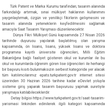
Türk Patent ve Marka Kurumu tarafından; tasarım alanında
farkındalığı artırmak, sınai mülkiyet haklarının kullanımını
yaygınlaştırmak, özgün ve yenilikçi fikirlerin gelişmesini ve
tasarım alanında yeteneklerin keşfedilmesini sağlamak
amacıyla Saat Tasarım Yarışması düzenlenecektir.
Dünya Fikri Mülkiyet Günü kapsamında 27 Nisan 2026
tarihinde duyurusu yapılarak başlatılmış olan yarışma
kapsamında, ön lisans, lisans, yüksek lisans ve doktora
programına kayıtlı üniversite öğrencileri, Milli Eğitim
Bakanlığına bağlı faaliyet gösteren okul ve kurumlar ile bu
okul ve kurumlarda öğrenim gören lise öğrencileri ile herhangi
bir başvuru kısıtı bulunmaksızın serbest kategoride yer alacak
tüm katılımcılarımız epats.turkpatent.gov.tr internet sitesi
üzerinden 30 Haziran 2026 tarihine kadar eDevlet yoluyla
sisteme giriş yaparak tasarım başvurusu yapmak suretiyle
yarışmaya katılabileceklerdir.
Detay bilgisi https://www.turkpatent.gov.tr/saat-tasarim-
yarismasi linkinden edinilerek ilgili kategori kapsamında