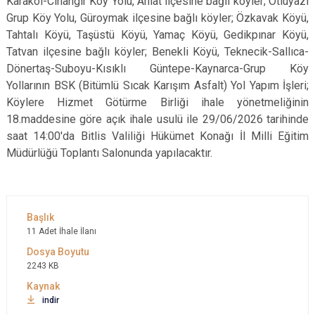
Karakol-Cihangir Köy Yolu, Ahlat ilçesine bağlı köyler; Otluyazı
Grup Köy Yolu, Güroymak ilçesine bağlı köyler; Özkavak Köyü,
Tahtalı Köyü, Taşüstü Köyü, Yamaç Köyü, Gedikpınar Köyü,
Tatvan ilçesine bağlı köyler; Benekli Köyü, Teknecik-Sallıca-
Dönertaş-Suboyu-Kısıklı Güntepe-Kaynarca-Grup Köy
Yollarının BSK (Bitümlü Sıcak Karışım Asfalt) Yol Yapım İşleri;
Köylere Hizmet Götürme Birliği ihale yönetmeliğinin
18.maddesine göre açık ihale usulü ile 29/06/2026 tarihinde
saat 14:00'da Bitlis Valiliği Hükümet Konağı İl Milli Eğitim
Müdürlüğü Toplantı Salonunda yapılacaktır.
11 Adet İhale İlanı
2243 KB
indir