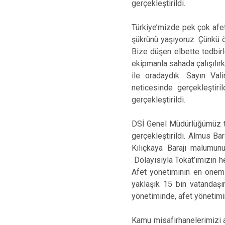
gerçekleştirildi.
Türkiye’mizde pek çok afet
şükrünü yaşıyoruz. Çünkü ön
Bize düşen elbette tedbirl
ekipmanla sahada çalışılı
ile oradaydık. Sayın Val
neticesinde gerçekleştiri
gerçekleştirildi.
DSİ Genel Müdürlüğümüz tar
gerçekleştirildi. Almus Ba
Kılıçkaya Barajı malumunu
Dolayısıyla Tokat’ımızın h
Afet yönetiminin en önemli
yaklaşık 15 bin vatandaşı
yönetiminde, afet yönetimin
Kamu misafirhanelerimizi aç