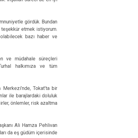
memnuniyetle gördük. Bundan
 teşekkür etmek istiyorum.
olabilecek bazı haber ve
ken ve müdahale süreçleri
 Turhal halkımıza ve tüm
Merkezi’nde, Tokat’ta bir
ar ile barajlardaki doluluk
ler, önlemler, risk azaltma
Başkanı Ali Hamza Pehlivan
ları da eş güdüm içerisinde