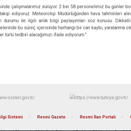
inde çalışmalarımız sürüyor. 2 bin 58 personelimiz bu günler b
 takip ediyoruz. Meteoroloji Müdürlüğünden hava tahminleri alın
 durumu ile ilgili anlık bilgi paylaşımları söz konusu. Dikkat
çelerinde bu süreç içerisinde herhangi bir can kaybı, yaralanma o
er türlü tedbiri alacağımızı ifade ediyorum.”
lgi Sistemi
Resmi Gazete
Resmi İlan Portalı