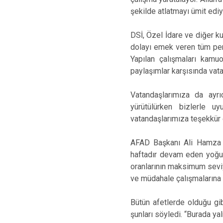
şekilde atlatmayı ümit ediy
DSİ, Özel İdare ve diğer k
dolayı emek veren tüm per
Yapılan çalışmaları kam
paylaşımlar karşısında vata
Vatandaşlarımıza da ayrı
yürütülürken bizlerle u
vatandaşlarımıza teşekkür 
AFAD Başkanı Ali Hamza P
haftadır devam eden yoğun 
oranlarının maksimum seviy
ve müdahale çalışmalarına il
Bütün afetlerde olduğu gi
şunları söyledi. “Burada y