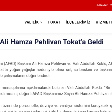
e-Devlet
VALİLİK
TOKAT
İLÇELERİMİZ
HİZMET
Valilikler
Ali Hamza Pehlivan Tokat’a Geldi
mi (AFAD) Başkanı Ali Hamza Pehlivan ve Vali Abdullah Köklü, A
t’ta yoğun yağışlar nedeniyle olası sel, su baskını ve taşkına k
 çalışmalarını değerlendirdi.
 mensuplarına açıklamalarda bulunan Vali Abdullah Köklü, “Bir 
ndirmesini, değerli AFAD Başkanımız Sayın Ali Hamza Pehlivan ile 
 üzerinde personelle, devriye ve vardiya sistemini koruyacak şek
a çok şükür, şu ana kadar çok kötü bir durumla karşı karşıya kalmadı