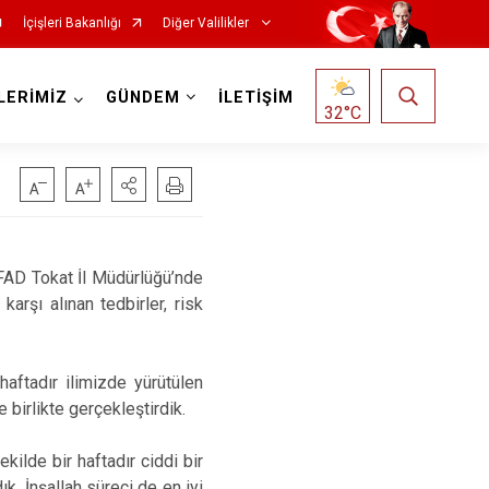
İçişleri Bakanlığı
Diğer Valilikler
LERİMİZ
GÜNDEM
İLETİŞİM
32
°C
FAD Tokat İl Müdürlüğü’nde
arşı alınan tedbirler, risk
haftadır ilimizde yürütülen
birlikte gerçekleştirdik.
ilde bir haftadır ciddi bir
k. İnşallah süreci de en iyi