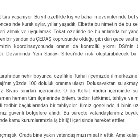
 türü yaşanıyor. Bu yıl özellikle kış ve bahar mevsimlerinde bol y
cesinde kurak aylar, yıllar yaşadık. Elbette bu nimetin de bu şeki
eri almak ve uygulamak. Tokat özelinde de bu anlamda bir yanda
rken bir yandan da ÇEDAŞ köprüsünde olduğu gibi dün gece saatl
imizin koordinasyonunda oranın da kontrollü yıkımı DSİ’nin b
ldi. Devamında Yeni Sanayi Sitesi’nde risk oluşturabilecek bir
afından nehir boyunca, özellikle Turhal ilçemizde il merkezine
rajı’nın yüzde 100 doluluk oranına ulaştı. Dolusavaktan su akmay
z Sivas sınırları içerisinde. O da Kelkit Vadisi içerisinde s
emen hemen tüm ilçelerinde önlem, tedbir, tahkimat, tahliye ve mü
 tedbir başlıklarından bir tahliyeler. İlimiz genelinde 4 binin üz
mız güvenli bölgelere alındı. Bu süreçte vatandaşlarımız büyük 
de kamu kurumlarımızla iş birliği içerisinde hareket ettiler.
mıştık. Orada bine yakın vatandaşımızı misafir ettik. Ama kalanı a