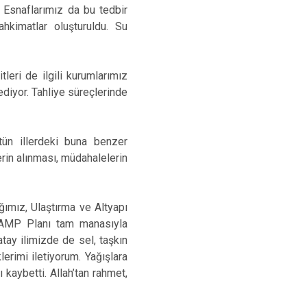
 Esnaflarımız da bu tedbir
ahkimatlar oluşturuldu. Su
itleri de ilgili kurumlarımız
 ediyor. Tahliye süreçlerinde
tün illerdeki buna benzer
rin alınması, müdahalelerin
ımız, Ulaştırma ve Altyapı
a TAMP Planı tam manasıyla
tay ilimizde de sel, taşkın
erimi iletiyorum. Yağışlara
 kaybetti. Allah’tan rahmet,