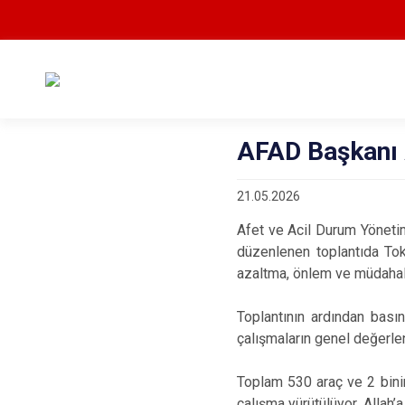
AFAD Başkanı 
21.05.2026
Afet ve Acil Durum Yöneti
düzenlenen toplantıda Toka
azaltma, önlem ve müdahale
Toplantının ardından basın
çalışmaların genel değerle
Toplam 530 araç ve 2 binin
çalışma yürütülüyor. Allah’