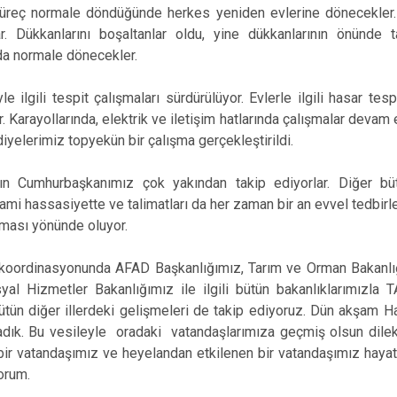
h süreç normale döndüğünde herkes yeniden evlerine dönecekler.
ar. Dükkanlarını boşaltanlar oldu, yine dükkanlarının önünde t
 da normale dönecekler.
e ilgili tespit çalışmaları sürdürülüyor. Evlerle ilgili hasar tesp
r. Karayollarında, elektrik ve iletişim hatlarında çalışmalar devam
iyelerimiz topyekün bir çalışma gerçekleştirildi.
ın Cumhurbaşkanımız çok yakından takip ediyorlar. Diğer bü
ami hassasiyette ve talimatları da her zaman bir an evvel tedbirle
ılması yönünde oluyor.
n koordinasyonunda AFAD Başkanlığımız, Tarım ve Orman Bakanlığ
yal Hizmetler Bakanlığımız ile ilgili bütün bakanlıklarımızl
bütün diğer illerdeki gelişmeleri de takip ediyoruz. Dün akşam Ha
dık. Bu vesileyle oradaki vatandaşlarımıza geçmiş olsun dilekl
 bir vatandaşımız ve heyelandan etkilenen bir vatandaşımız hayatı
yorum.