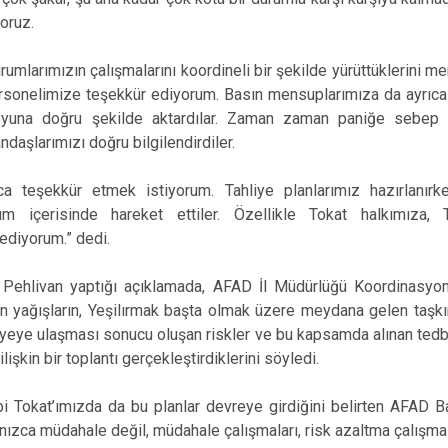
oruz.
urumlarımızın çalışmalarını koordineli bir şekilde yürüttüklerini 
sonelimize teşekkür ediyorum. Basın mensuplarımıza da ayrıca
uoyuna doğru şekilde aktardılar. Zaman zaman paniğe sebep 
ndaşlarımızı doğru bilgilendirdiler.
ca teşekkür etmek istiyorum. Tahliye planlarımız hazırlanır
yum içerisinde hareket ettiler. Özellikle Tokat halkımıza,
ediyorum.” dedi.
ehlivan yaptığı açıklamada, AFAD İl Müdürlüğü Koordinasyon 
yağışların, Yeşilırmak başta olmak üzere meydana gelen taşkınl
eye ulaşması sonucu oluşan riskler ve bu kapsamda alınan tedbir
işkin bir toplantı gerçekleştirdiklerini söyledi.
bi Tokat’ımızda da bu planlar devreye girdiğini belirten AFAD 
alnızca müdahale değil, müdahale çalışmaları, risk azaltma çalışma