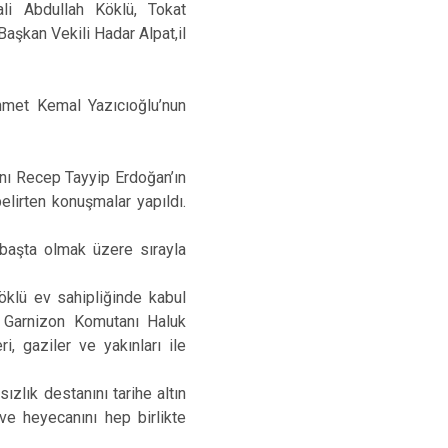
li Abdullah Köklü, Tokat
aşkan Vekili Hadar Alpat,il
hmet Kemal Yazıcıoğlu’nun
anı Recep Tayyip Erdoğan’ın
lirten konuşmalar yapıldı.
 başta olmak üzere sırayla
klü ev sahipliğinde kabul
, Garnizon Komutanı Haluk
i, gaziler ve yakınları ile
zlık destanını tarihe altın
ve heyecanını hep birlikte