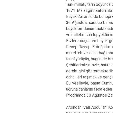
Türk milleti, tarih boyunca 
1071 Malazgirt Zaferi il
Büyük Zafer ile de bu toprak
30 Ağustos, sadece bir ask
büyük bir dönüm noktasıd
ve milletimizin topyekûn m
Bizlere düşen en büyük gö
Recep Tayyip Erdoğan’ın da
müreffeh ve daha bağımsız
tarihî yürüyüş, bugün de bi
Şehitlerimizin aziz hatıral
gerektiğini göstermektedir.
daha ileri taşımak ve genç 
Bu vesileyle, başta Cumhu
uğruna canlarını feda eden
Programda 30 Ağustos Zafe
Ardından Vali Abdullah K