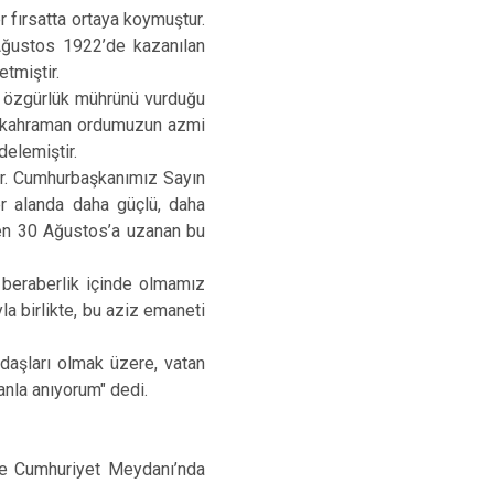
er fırsatta ortaya koymuştur.
Ağustos 1922’de kazanılan
etmiştir.
ve özgürlük mührünü vurduğu
, kahraman ordumuzun azmi
elemiştir.
ır. Cumhurbaşkanımız Sayın
her alanda daha güçlü, daha
ten 30 Ağustos’a uzanan bu
ve beraberlik içinde olmamız
la birlikte, bu aziz emaneti
daşları olmak üzere, vatan
anla anıyorum" dedi.
le Cumhuriyet Meydanı’nda