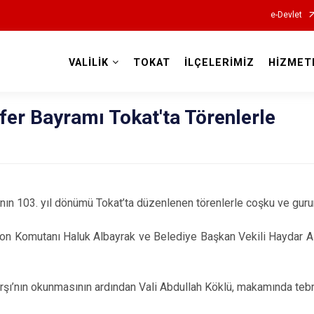
e-Devlet
VALİLİK
TOKAT
İLÇELERİMİZ
HİZMET
Valilikler
er Bayramı Tokat'ta Törenlerle
ın 103. yıl dönümü Tokat’ta düzenlenen törenlerle coşku ve gurur
zon Komutanı Haluk Albayrak ve Belediye Başkan Vekili Haydar Alp
rşı’nın okunmasının ardından Vali Abdullah Köklü, makamında tebrik