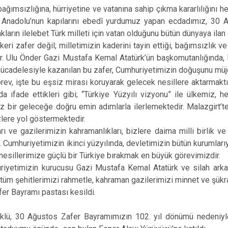
bağımsızlığına, hürriyetine ve vatanına sahip çıkma kararlılığını h
e Anadolu’nun kapılarını ebedî yurdumuz yapan ecdadımız, 30 
ların ilelebet Türk milleti için vatan olduğunu bütün dünyaya ilan 
eri zafer değil; milletimizin kaderini tayin ettiği, bağımsızlık 
ır. Ulu Önder Gazi Mustafa Kemal Atatürk’ün başkomutanlığında
ücadelesiyle kazanılan bu zafer, Cumhuriyetimizin doğuşunu müjd
rev, işte bu eşsiz mirası koruyarak gelecek nesillere aktarmakt
 ifade ettikleri gibi; “Türkiye Yüzyılı vizyonu” ile ülkemiz, 
 bir geleceğe doğru emin adımlarla ilerlemektedir. Malazgirt’
zlere yol göstermektedir.
arı ve gazilerimizin kahramanlıkları, bizlere daima milli birlik 
 Cumhuriyetimizin ikinci yüzyılında, devletimizin bütün kurumlarıy
nesillerimize güçlü bir Türkiye bırakmak en büyük görevimizdir.
riyetimizin kurucusu Gazi Mustafa Kemal Atatürk ve silah arka
 tüm şehitlerimizi rahmetle, kahraman gazilerimizi minnet ve şükr
r Bayramı pastası kesildi.
öklü, 30 Ağustos Zafer Bayramımızın 102. yıl dönümü nedeniy