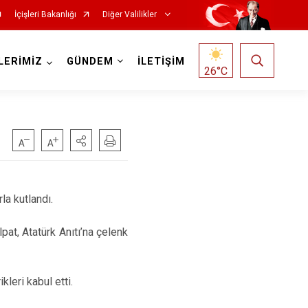
İçişleri Bakanlığı
Diğer Valilikler
LERİMİZ
GÜNDEM
İLETİŞİM
26
°C
la kutlandı.
at, Atatürk Anıtı’na çelenk
leri kabul etti.