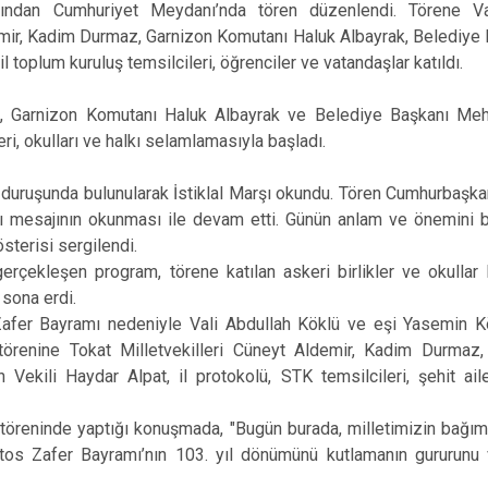
rdından Cumhuriyet Meydanı’nda tören düzenlendi. Törene Va
emir, Kadim Durmaz, Garnizon Komutanı Haluk Albayrak, Belediye B
il toplum kuruluş temsilcileri, öğrenciler ve vatandaşlar katıldı.
ü, Garnizon Komutanı Haluk Albayrak ve Belediye Başkanı Me
leri, okulları ve halkı selamlamasıyla başladı.
 duruşunda bulunularak İstiklal Marşı okundu. Tören Cumhurbaşk
mesajının okunması ile devam etti. Günün anlam ve önemini be
sterisi sergilendi.
rçekleşen program, törene katılan askeri birlikler ve okullar
 sona erdi.
fer Bayramı nedeniyle Vali Abdullah Köklü ve eşi Yasemin Kö
 törenine Tokat Milletvekilleri Cüneyt Aldemir, Kadim Durmaz
Vekili Haydar Alpat, il protokolü, STK temsilcileri, şehit ailer
 töreninde yaptığı konuşmada, "Bugün burada, milletimizin bağımsı
tos Zafer Bayramı’nın 103. yıl dönümünü kutlamanın gururunu 