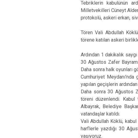
Tebriklerin kabulünün a
Milletvekilleri Cüneyt Ald
protokolü, askeri erkan, siv
Tören Vali Abdullah Kökl
törene katılan askeri birlik
Ardından 1 dakikalık saygı
30 Ağustos Zafer Bayramı 
Daha sonra halk oyunları gö
Cumhuriyet Meydanı’nda ge
yapılan geçişlerin ardından
Daha sonra 30 Ağustos Za
töreni düzenlendi. Kabul
Albayrak, Belediye Başkan 
vatandaşlar katıldı.
Vali Abdullah Köklü, kabul
harflerle yazdığı 30 Ağus
yaşıyoruz.